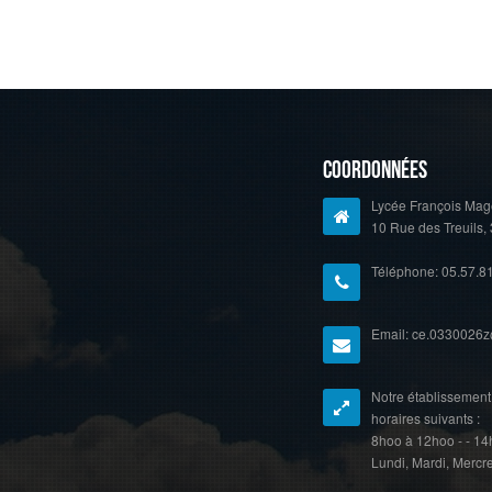
Coordonnées
Lycée François Mag
10 Rue des Treuils
Téléphone: 05.57.8
Email: ce.0330026z
Notre établissement 
horaires suivants :
8hoo à 12hoo - - 1
Lundi, Mardi, Mercre