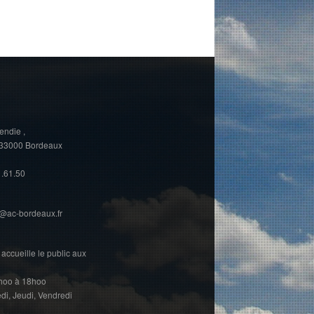
endie ,
, 33000 Bordeaux
1.61.50
@ac-bordeaux.fr
accueille le public aux
4hoo à 18hoo
di, Jeudi, Vendredi