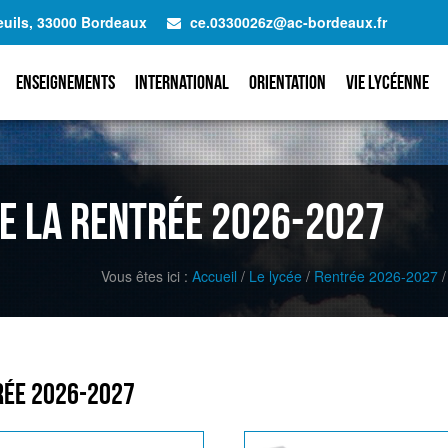
euils, 33000 Bordeaux
ce.0330026z@ac-bordeaux.fr
Enseignements
International
Orientation
Vie lycéenne
e la Rentrée 2026-2027
Vous êtes ici :
Accueil
/
Le lycée
/
Rentrée 2026-2027
/
rée 2026-2027