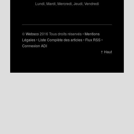
Lundi, Mardi, Mercredi, Jeudi, Vendredi
©
Websco
2016 Tous droits réservés •
Mentions
Légales
•
Liste Complète des articles
•
Flux RSS
•
Connexion ADI
↑ Haut