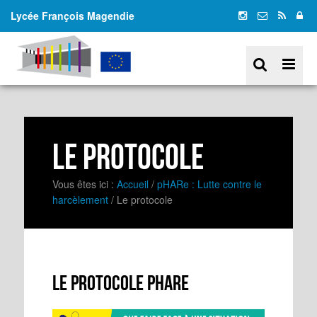
Lycée François Magendie
Le protocole
Vous êtes ici :
Accueil
/
pHARe : Lutte contre le
harcèlement
/
Le protocole
Le protocole pHare