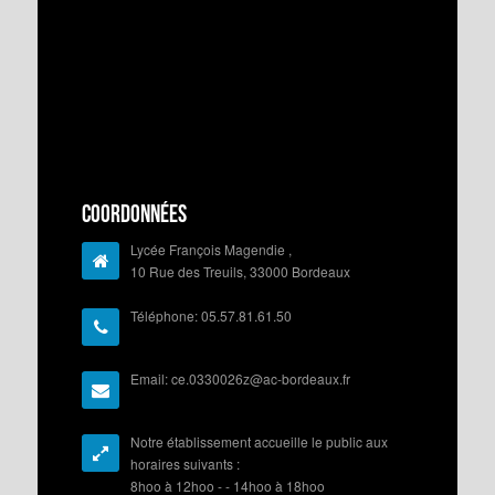
Coordonnées
Lycée François Magendie ,
10 Rue des Treuils, 33000 Bordeaux
Téléphone: 05.57.81.61.50
Email: ce.0330026z@ac-bordeaux.fr
Notre établissement accueille le public aux
horaires suivants :
8hoo à 12hoo - - 14hoo à 18hoo