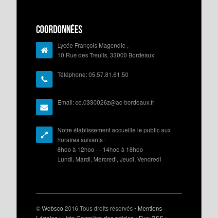
Coordonnées
Lycée François Magendie ,
10 Rue des Treuils, 33000 Bordeaux
Téléphone: 05.57.81.61.50
Email: ce.0330026z@ac-bordeaux.fr
Notre établissement accueille le public aux
horaires suivants :
8hoo à 12hoo - - 14hoo à 18hoo
Lundi, Mardi, Mercredi, Jeudi, Vendredi
©
Websco
2016 Tous droits réservés •
Mentions
Légales
•
Liste Complète des articles
•
Flux RSS
•