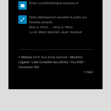
Email: ce.0330026z@ac-bordeaux.fr
Notre établissement accueille le public aux
horaires suivants :
8hoo à 12hoo - - 14hoo à 18hoo
Lundi, Mardi, Mercredi, Jeudi, Vendredi
©
Websco
2016 Tous droits réservés •
Mentions
Légales
•
Liste Complète des articles
•
Flux RSS
•
Connexion ADI
↑ Haut