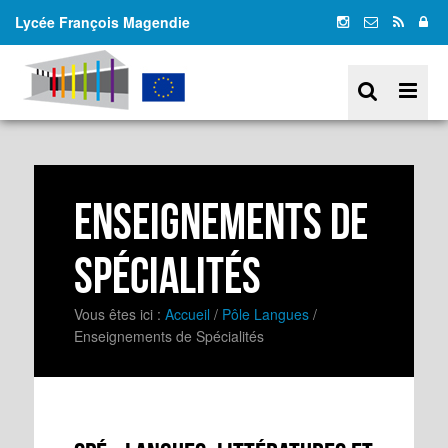
Lycée François Magendie
Enseignements de
Spécialités
Vous êtes ici :
Accueil
/
Pôle Langues
/
Enseignements de Spécialités