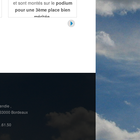
camp militaire de Souge,
12 de
section STD2A en classe
nos élèves ont participé au
Première en fonction d
Rallye Citoyen...
places disponibles libéré
et sont montés sur le
podium
Mais le nombre de plac
pour une 3ème place bien
dépend des départs en fi
méritée.
seconde (changement
d'orientation,
Au programme :
activités
déménagement...)
sportives, ateliers citoyens,
rencontres
… Une belle
Il faut envoyer, au lycée,
occasion pour nos élèves de
dossier avec une lettre 
s’ouvrir à de nouveaux
motivation, les bulletins 
horizons et de vivre une
3ème et de 2de et si vou
aventure collective inoubliable !
possédez, des création
Le thème de cette année : «
La
artistiques (5 maximum)
guerre informationnelle
»
Une commission intern
Et son fil rouge : «
La seconde
choisira les élèves qui pou
guerre mondiale
».
intégrer la 1ère STD2A à
rentrée prochaine. La dat
endie ,
, 33000 Bordeaux
Ce rendez-vous unique est
la commission n'est pa