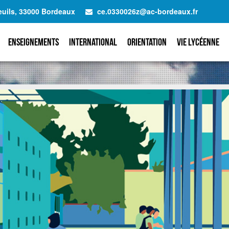
euils, 33000 Bordeaux
ce.0330026z@ac-bordeaux.fr
Enseignements
International
Orientation
Vie lycéenne