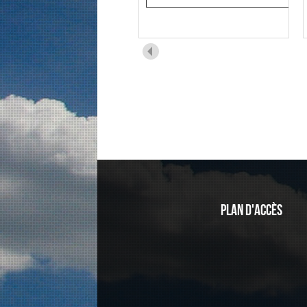
admis en seconde
Euro :
202
Appert Lily
Beaucaire Camille
Blicquy Julia
Boniface Raphael
Bouzamour Aya
Plan d'accès
Chalatashvili Anastasia
Chambat Malorie